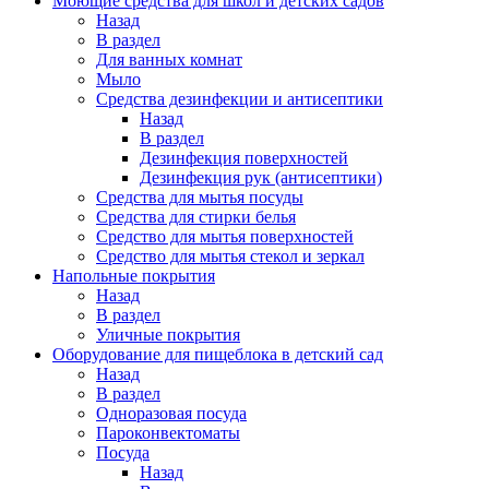
Моющие средства для школ и детских садов
Назад
В раздел
Для ванных комнат
Мыло
Средства дезинфекции и антисептики
Назад
В раздел
Дезинфекция поверхностей
Дезинфекция рук (антисептики)
Средства для мытья посуды
Средства для стирки белья
Средство для мытья поверхностей
Средство для мытья стекол и зеркал
Напольные покрытия
Назад
В раздел
Уличные покрытия
Оборудование для пищеблока в детский сад
Назад
В раздел
Одноразовая посуда
Пароконвектоматы
Посуда
Назад