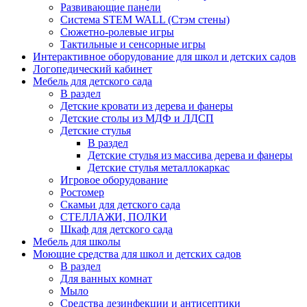
Развивающие панели
Система STEM WALL (Cтэм стены)
Сюжетно-ролевые игры
Тактильные и сенсорные игры
Интерактивное оборудование для школ и детских садов
Логопедический кабинет
Мебель для детского сада
В раздел
Детские кровати из дерева и фанеры
Детские столы из МДФ и ЛДСП
Детские стулья
В раздел
Детские стулья из массива дерева и фанеры
Детские стулья металлокаркас
Игровое оборудование
Ростомер
Скамьи для детского сада
СТЕЛЛАЖИ, ПОЛКИ
Шкаф для детского сада
Мебель для школы
Моющие средства для школ и детских садов
В раздел
Для ванных комнат
Мыло
Средства дезинфекции и антисептики