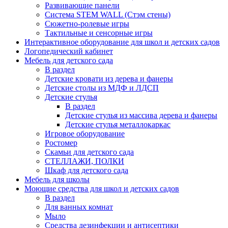
Развивающие панели
Система STEM WALL (Cтэм стены)
Сюжетно-ролевые игры
Тактильные и сенсорные игры
Интерактивное оборудование для школ и детских садов
Логопедический кабинет
Мебель для детского сада
В раздел
Детские кровати из дерева и фанеры
Детские столы из МДФ и ЛДСП
Детские стулья
В раздел
Детские стулья из массива дерева и фанеры
Детские стулья металлокаркас
Игровое оборудование
Ростомер
Скамьи для детского сада
СТЕЛЛАЖИ, ПОЛКИ
Шкаф для детского сада
Мебель для школы
Моющие средства для школ и детских садов
В раздел
Для ванных комнат
Мыло
Средства дезинфекции и антисептики