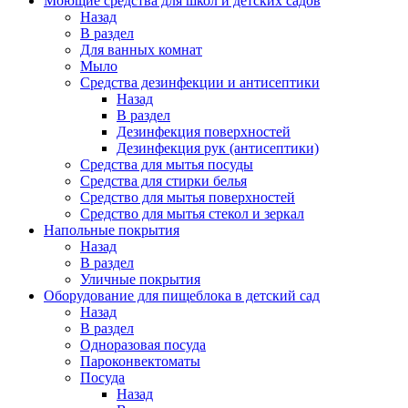
Моющие средства для школ и детских садов
Назад
В раздел
Для ванных комнат
Мыло
Средства дезинфекции и антисептики
Назад
В раздел
Дезинфекция поверхностей
Дезинфекция рук (антисептики)
Средства для мытья посуды
Средства для стирки белья
Средство для мытья поверхностей
Средство для мытья стекол и зеркал
Напольные покрытия
Назад
В раздел
Уличные покрытия
Оборудование для пищеблока в детский сад
Назад
В раздел
Одноразовая посуда
Пароконвектоматы
Посуда
Назад