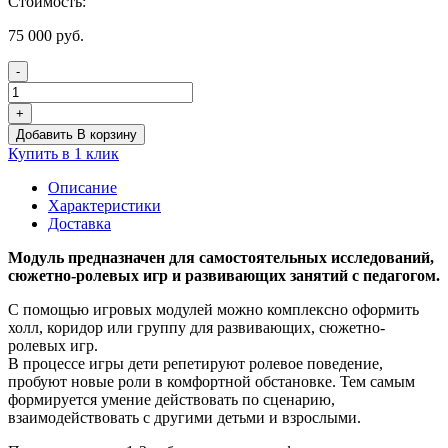
Стоимость:
75 000
руб.
-
Количество
товара
+
Игровой
Добавить В корзину
модуль
Купить в 1 клик
"Мой
дом"
Описание
для
Характеристики
ДОУ
Доставка
и
детских
Модуль предназначен для самостоятельных исследований,
садов
сюжетно-ролевых игр и развивающих занятий с педагогом.
С помощью игровых модулей можно комплексно оформить
холл, коридор или группу для развивающих, сюжетно-
ролевых игр.
В процессе игры дети репетируют ролевое поведение,
пробуют новые роли в комфортной обстановке. Тем самым
формируется умение действовать по сценарию,
взаимодействовать с другими детьми и взрослыми.