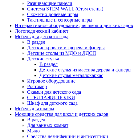
Развивающие панели
Система STEM WALL (Cтэм стены)
Сюжетно-ролевые игры
Тактильные и сенсорные игры
Интерактивное оборудование для школ и детских садов
Логопедический кабинет
Мебель для детского сада
В раздел
Детские кровати из дерева и фанеры
Детские столы из МДФ и ЛДСП
Детские стулья
В раздел
Детские стулья из массива дерева и фанеры
Детские стулья металлокаркас
Игровое оборудование
Ростомер
Скамьи для детского сада
СТЕЛЛАЖИ, ПОЛКИ
Шкаф для детского сада
Мебель для школы
Моющие средства для школ и детских садов
В раздел
Для ванных комнат
Мыло
Средства дезинфекции и антисептики