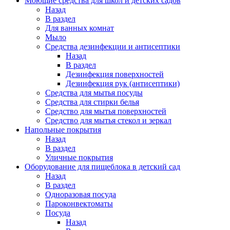
Моющие средства для школ и детских садов
Назад
В раздел
Для ванных комнат
Мыло
Средства дезинфекции и антисептики
Назад
В раздел
Дезинфекция поверхностей
Дезинфекция рук (антисептики)
Средства для мытья посуды
Средства для стирки белья
Средство для мытья поверхностей
Средство для мытья стекол и зеркал
Напольные покрытия
Назад
В раздел
Уличные покрытия
Оборудование для пищеблока в детский сад
Назад
В раздел
Одноразовая посуда
Пароконвектоматы
Посуда
Назад