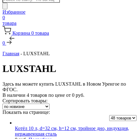
товаров
Избранное
0
товара
Корзина
0
товара
0
Главная
-
LUXSTAHL
LUXSTAHL
Здесь вы можете купить LUXSTAHL в Новом Уренгое по
ФГОС.
В наличии 4 товаров по цене от
0
руб.
Сортировать товары:
Показать на странице:
Котёл 10 л, d=32 см, h=12 см, тройное дно, индукция,
нержавеющая сталь